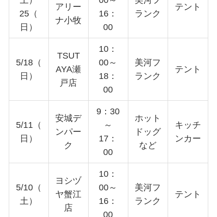
アリー
テント
25（
16：
ランク
ナ小牧
日）
00
10：
TSUT
5/18（
00～
美河フ
AYA瀬
テント
日）
18：
ランク
戸店
00
9：30
安城デ
ホット
5/11（
～
キッチ
ンパー
ドッグ
日）
17：
ンカー
ク
など
00
10：
ヨシヅ
5/10（
00～
美河フ
ヤ蟹江
テント
土）
16：
ランク
店
00