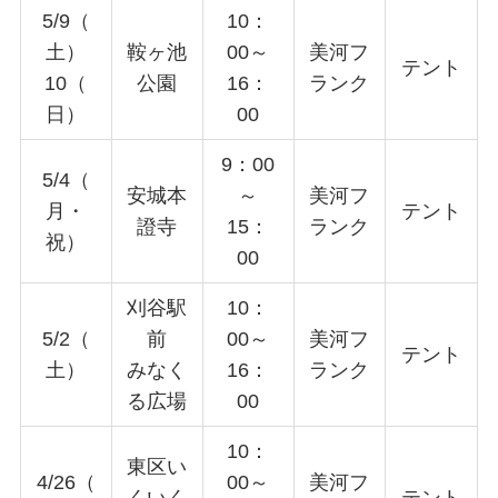
5/9（
10：
土）
鞍ヶ池
00～
美河フ
テント
10（
公園
16：
ランク
日）
00
9：00
5/4（
安城本
～
美河フ
月・
テント
證寺
15：
ランク
祝）
00
刈谷駅
10：
5/2（
前
00～
美河フ
テント
土）
みなく
16：
ランク
る広場
00
10：
東区い
4/26（
00～
美河フ