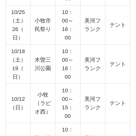
10/25
10：
（土）
小牧市
00～
美河フ
テント
26（
民祭り
16：
ランク
日）
00
10/18
10：
（土）
木曽三
00～
美河フ
テント
19（
川公園
16：
ランク
日）
00
10：
小牧
10/12
00～
美河フ
（ラピ
テント
（日）
15：
ランク
オ西）
00
10：