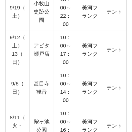
小牧山
9/19（
00～
美河フ
史跡公
テント
土）
22：
ランク
園
00
9/12（
10：
土）
アピタ
00～
美河フ
テント
13（
瀬戸店
17：
ランク
日）
00
10：
9/6（
甚目寺
00～
美河フ
テント
日）
観音
14：
ランク
00
10：
8/11（
鞍ヶ池
00～
美河フ
火・
テント
公園
16：
ランク