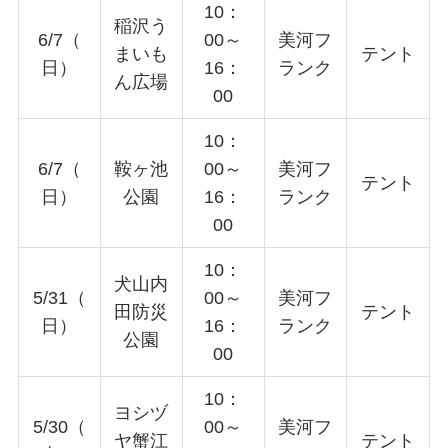
10：
稲沢う
6/7（
00～
美河フ
まいも
テント
日）
16：
ランク
ん広場
00
10：
6/7（
鞍ヶ池
00～
美河フ
テント
日）
公園
16：
ランク
00
10：
犬山内
5/31（
00～
美河フ
田防災
テント
日）
16：
ランク
公園
00
10：
ヨシヅ
5/30（
00～
美河フ
ヤ蟹江
テント