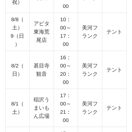
祝）
00
8/8（
10：
アピタ
土）
00～
美河フ
東海荒
テント
9（日
17：
ランク
尾店
）
00
16：
8/2（
甚目寺
00～
美河フ
テント
日）
観音
20：
ランク
00
17：
稲沢う
8/1（
00～
美河フ
まいも
テント
土）
21：
ランク
ん広場
00