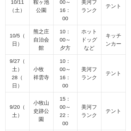
10/11
鞍ヶ池
00～
美河フ
テント
（土）
公園
16：
ランク
00
熊之庄
10：
ホット
10/5（
キッチ
自治会
00～
ドッグ
日）
ンカー
館
夕方
など
9/27（
10：
土）
小牧
00～
美河フ
テント
28（
祥雲寺
16：
ランク
日）
00
15：
小牧山
9/20（
00～
美河フ
史跡公
テント
土）
22：
ランク
園
00