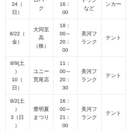
24（
16：
ンカー
ク
など
日）
00
18：
大同至
8/22（
00～
美河フ
高
テント
金）
20：
ランク
（株）
00
8/9(土
11：
）
ユニー
00～
美河フ
テント
10（
荒尾店
20：
ランク
日）
30
8/2(土
16：
）
豊明夏
00～
美河フ
テント
3（日
まつり
21：
ランク
）
00