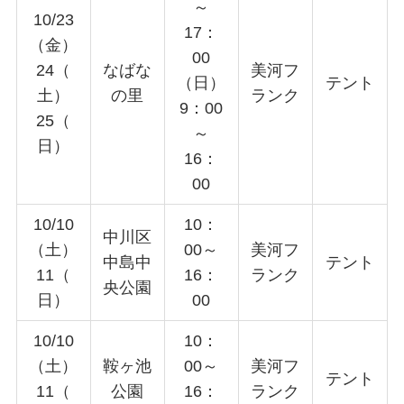
～
10/23
17：
（金）
00
24（
なばな
美河フ
（日）
テント
土）
の里
ランク
9：00
25（
～
日）
16：
00
10/10
10：
中川区
（土）
00～
美河フ
中島中
テント
11（
16：
ランク
央公園
日）
00
10/10
10：
（土）
鞍ヶ池
00～
美河フ
テント
11（
公園
16：
ランク