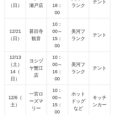
テント
（日）
瀬戸店
18：
ランク
00
10：
12/21
甚目寺
00～
美河フ
テント
（日）
観音
15：
ランク
00
12/13
10：
ヨシヅ
（土）
00～
美河フ
ヤ蟹江
テント
14（
16：
ランク
店
日）
00
10：
一宮ロ
ホット
12/6（
00～
キッチ
ーズマ
ドッグ
土）
15：
ンカー
リー
など
00