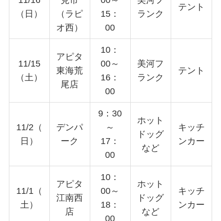
テント
（日）
（ラピ
15：
ランク
オ西）
00
10：
アピタ
11/15
00～
美河フ
東海荒
テント
（土）
16：
ランク
尾店
00
9：30
ホット
11/2（
デンパ
～
キッチ
ドッグ
日）
ーク
17：
ンカー
など
00
10：
アピタ
ホット
11/1（
00～
キッチ
江南西
ドッグ
土）
18：
ンカー
店
など
00