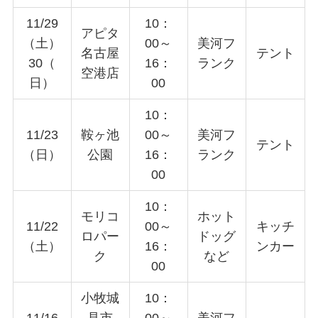
11/29
10：
アピタ
（土）
00～
美河フ
名古屋
テント
30（
16：
ランク
空港店
日）
00
10：
11/23
鞍ヶ池
00～
美河フ
テント
（日）
公園
16：
ランク
00
10：
モリコ
ホット
11/22
00～
キッチ
ロパー
ドッグ
（土）
16：
ンカー
ク
など
00
小牧城
10：
11/16
見市
00～
美河フ