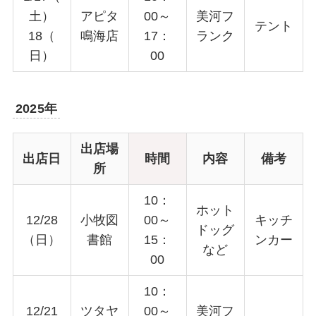
土）
アピタ
00～
美河フ
テント
18（
鳴海店
17：
ランク
日）
00
2025年
出店場
出店日
時間
内容
備考
所
10：
ホット
12/28
小牧図
00～
キッチ
ドッグ
（日）
書館
15：
ンカー
など
00
10：
12/21
ツタヤ
00～
美河フ