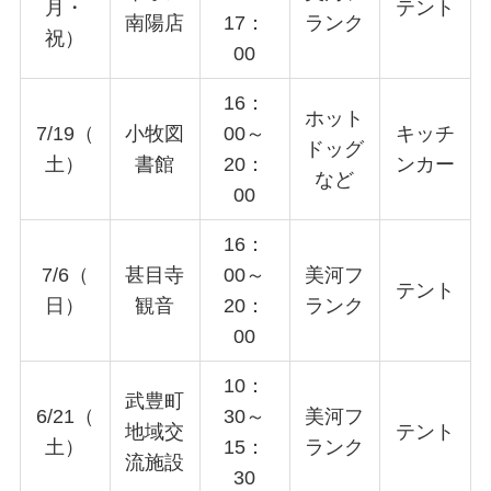
月・
テント
南陽店
17：
ランク
祝）
00
16：
ホット
7/19（
小牧図
00～
キッチ
ドッグ
土）
書館
20：
ンカー
など
00
16：
7/6（
甚目寺
00～
美河フ
テント
日）
観音
20：
ランク
00
10：
武豊町
6/21（
30～
美河フ
地域交
テント
土）
15：
ランク
流施設
30