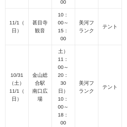
00
10：
11/1（
甚目寺
00～
美河フ
テント
日）
観音
15：
ランク
00
土）
11：
00～
10/31
金山総
20：
（土）
合駅
30
美河フ
テント
11/1（
南口広
日）
ランク
日）
場
10：
00～
18：
00