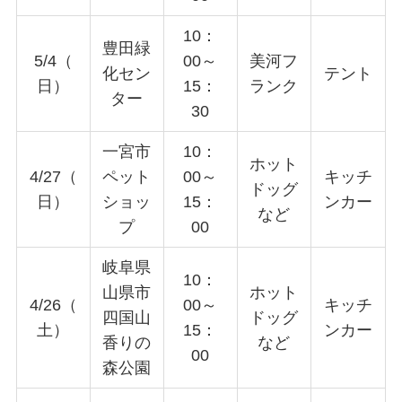
10：
豊田緑
5/4（
00～
美河フ
化セン
テント
日）
15：
ランク
ター
30
一宮市
10：
ホット
4/27（
ペット
00～
キッチ
ドッグ
日）
ショッ
15：
ンカー
など
プ
00
岐阜県
10：
山県市
ホット
4/26（
00～
キッチ
四国山
ドッグ
土）
15：
ンカー
香りの
など
00
森公園