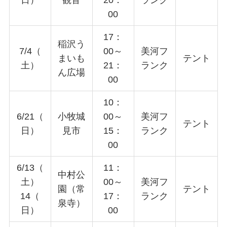
日）
観音
20：
ランク
00
17：
稲沢う
7/4（
00～
美河フ
まいも
テント
土）
21：
ランク
ん広場
00
10：
6/21（
小牧城
00～
美河フ
テント
日）
見市
15：
ランク
00
6/13（
11：
中村公
土）
00～
美河フ
園（常
テント
14（
17：
ランク
泉寺）
日）
00