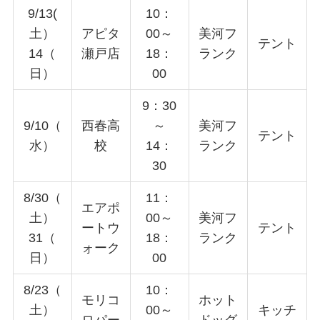
9/13(
10：
土）
アピタ
00～
美河フ
テント
14（
瀬戸店
18：
ランク
日）
00
9：30
9/10（
西春高
～
美河フ
テント
水）
校
14：
ランク
30
8/30（
11：
エアポ
土）
00～
美河フ
ートウ
テント
31（
18：
ランク
ォーク
日）
00
8/23（
10：
モリコ
ホット
土）
00～
キッチ
ロパー
ドッグ