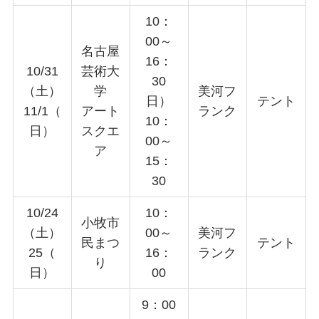
10：
00～
名古屋
16：
10/31
芸術大
30
（土）
学
美河フ
日）
テント
11/1（
アート
ランク
10：
日）
スクエ
00～
ア
15：
30
10/24
10：
小牧市
（土）
00～
美河フ
民まつ
テント
25（
16：
ランク
り
日）
00
9：00