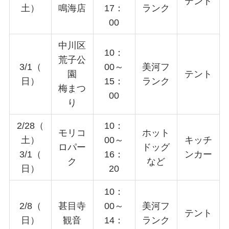
テント
土）
鳴海店
17：
ランク
00
中川区
10：
荒子公
3/1（
00～
美河フ
園
テント
日）
15：
ランク
梅まつ
00
り
2/28（
10：
モリコ
ホット
土）
00～
キッチ
ロパー
ドッグ
3/1（
16：
ンカー
ク
など
日）
20
10：
2/8（
甚目寺
00～
美河フ
テント
日）
観音
14：
ランク