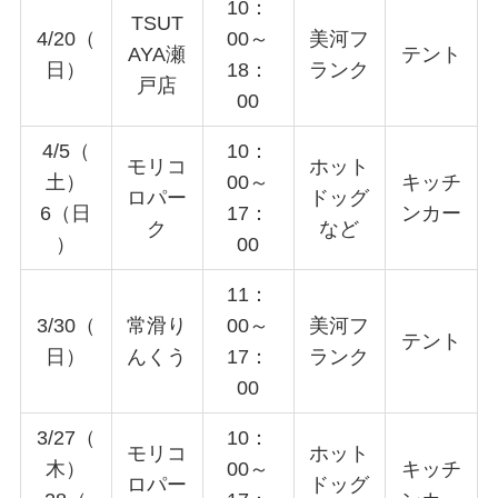
10：
TSUT
4/20（
00～
美河フ
AYA瀬
テント
日）
18：
ランク
戸店
00
4/5（
10：
モリコ
ホット
土）
00～
キッチ
ロパー
ドッグ
6（日
17：
ンカー
ク
など
）
00
11：
3/30（
常滑り
00～
美河フ
テント
日）
んくう
17：
ランク
00
3/27（
10：
モリコ
ホット
木）
00～
キッチ
ロパー
ドッグ