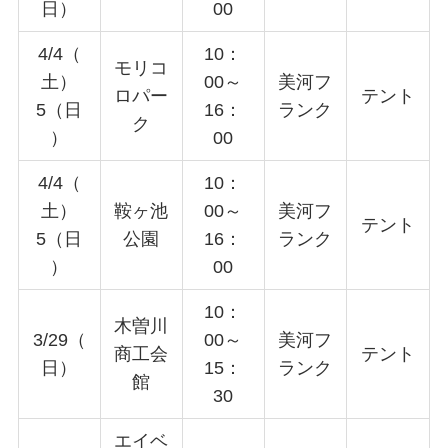
日）
00
4/4（
10：
モリコ
土）
00～
美河フ
ロパー
テント
5（日
16：
ランク
ク
）
00
4/4（
10：
土）
鞍ヶ池
00～
美河フ
テント
5（日
公園
16：
ランク
）
00
10：
木曽川
3/29（
00～
美河フ
商工会
テント
日）
15：
ランク
館
30
エイベ