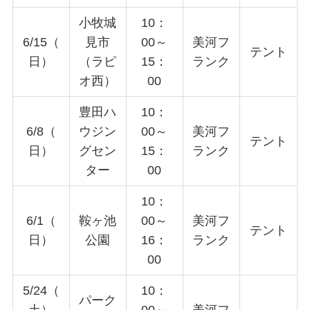
小牧城
10：
6/15（
見市
00～
美河フ
テント
日）
（ラピ
15：
ランク
オ西）
00
豊田ハ
10：
6/8（
ウジン
00～
美河フ
テント
日）
グセン
15：
ランク
ター
00
10：
6/1（
鞍ヶ池
00～
美河フ
テント
日）
公園
16：
ランク
00
5/24（
10：
パーク
土）
00～
美河フ