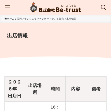
ホーム
美河フランクのキッチンカー・テント販売
出店情報
出店情報
２０２
出店場
６年
時間
内容
備考
所
出店日
16：