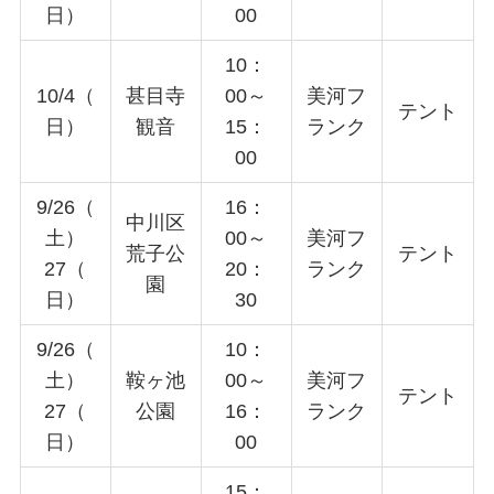
日）
00
10：
10/4（
甚目寺
00～
美河フ
テント
日）
観音
15：
ランク
00
9/26（
16：
中川区
土）
00～
美河フ
荒子公
テント
27（
20：
ランク
園
日）
30
9/26（
10：
土）
鞍ヶ池
00～
美河フ
テント
27（
公園
16：
ランク
日）
00
15：