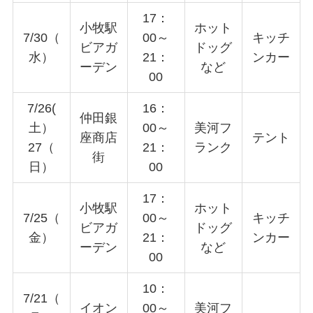
17：
小牧駅
ホット
7/30（
00～
キッチ
ビアガ
ドッグ
水）
21：
ンカー
ーデン
など
00
7/26(
16：
仲田銀
土）
00～
美河フ
座商店
テント
27（
21：
ランク
街
日）
00
17：
小牧駅
ホット
7/25（
00～
キッチ
ビアガ
ドッグ
金）
21：
ンカー
ーデン
など
00
10：
7/21（
イオン
00～
美河フ