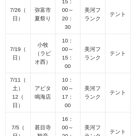
15：
7/26（
弥富市
00～
美河フ
テント
日）
夏祭り
20：
ランク
30
10：
小牧
7/19（
00～
美河フ
（ラピ
テント
日）
15：
ランク
オ西）
00
7/11（
10：
土）
アピタ
00～
美河フ
テント
12（
鳴海店
17：
ランク
日）
00
16：
7/5（
甚目寺
00～
美河フ
テント