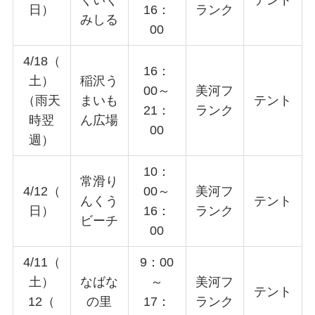
くいく
テント
日）
16：
ランク
みしる
00
4/18（
16：
土）
稲沢う
00～
美河フ
（雨天
まいも
テント
21：
ランク
時翌
ん広場
00
週）
10：
常滑り
4/12（
00～
美河フ
んくう
テント
日）
16：
ランク
ビーチ
00
4/11（
9：00
土）
なばな
～
美河フ
テント
12（
の里
17：
ランク