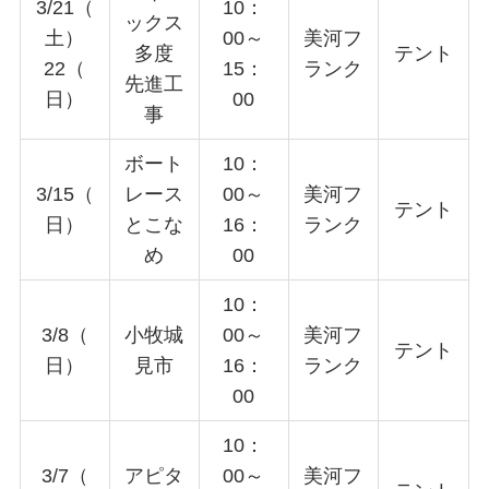
3/21（
10：
ックス
土）
00～
美河フ
多度
テント
22（
15：
ランク
先進工
日）
00
事
ボート
10：
3/15（
レース
00～
美河フ
テント
日）
とこな
16：
ランク
め
00
10：
3/8（
小牧城
00～
美河フ
テント
日）
見市
16：
ランク
00
10：
3/7（
アピタ
00～
美河フ