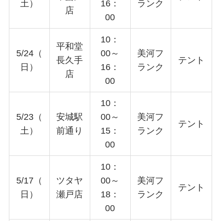
土）
16：
ランク
店
00
10：
平和堂
5/24（
00～
美河フ
長久手
テント
日）
16：
ランク
店
00
10：
5/23（
安城駅
00～
美河フ
テント
土）
前通り
15：
ランク
00
10：
5/17（
ツタヤ
00～
美河フ
テント
日）
瀬戸店
18：
ランク
00